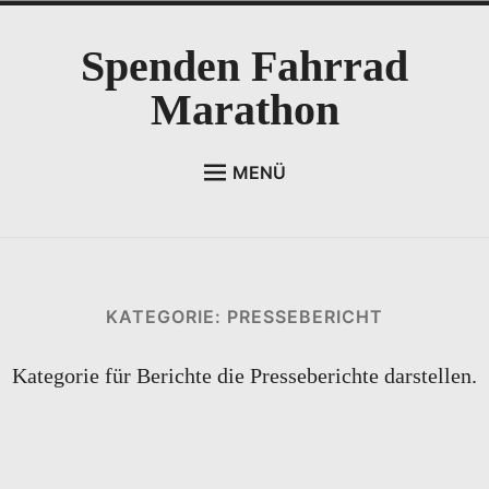
Zum
Spenden Fahrrad
Inhalt
springen
Marathon
MENÜ
STARTSEITE
ZUR ANMELDUNG
ABLAUFPLAN
KATEGORIE:
PRESSEBERICHT
BILDERGALERIE
Kategorie für Berichte die Presseberichte darstellen.
PRESSEBERICHTE
IMPRESSUM
SPONSOREN