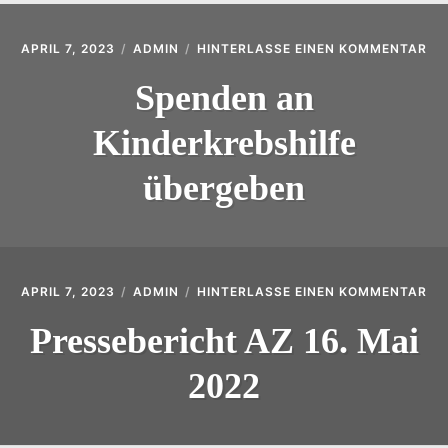
AU
APRIL 7, 2023
ADMIN
HINTERLASSE EINEN KOMMENTAR
SP
AN
Spenden an
KI
ÜB
Kinderkrebshilfe
übergeben
AU
APRIL 7, 2023
ADMIN
HINTERLASSE EINEN KOMMENTAR
PR
AZ
Pressebericht AZ 16. Mai
16.
MA
2022
20